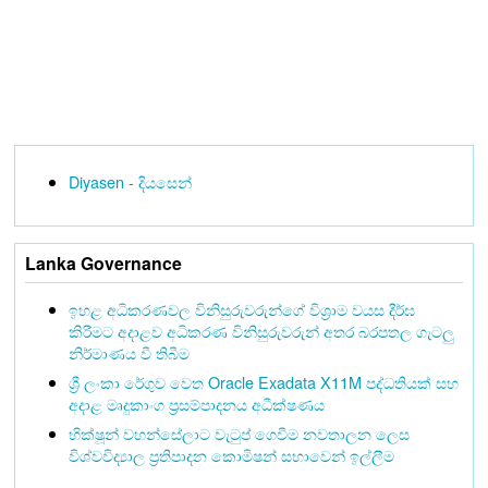
Diyasen - දියසෙන්
Lanka Governance
ඉහළ අධිකරණවල විනිසුරුවරුන්ගේ විශ්‍රාම වයස දීර්ඝ
කිරීමට අදාළව අධිකරණ විනිසුරුවරුන් අතර බරපතල ගැටලු
නිර්මාණය වී තිබීම
ශ්‍රී ලංකා රේගුව වෙත Oracle Exadata X11M පද්ධතියක් සහ
අදාළ මෘදුකාංග ප්‍රසම්පාදනය අධීක්ෂණය
භික්ෂූන් වහන්සේලාට වැටුප් ගෙවීම නවතාලන ලෙස
විශ්වවිද්‍යාල ප්‍රතිපාදන කොමිෂන් සභාවෙන් ඉල්ලීම