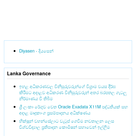
Diyasen - දියසෙන්
Lanka Governance
ඉහළ අධිකරණවල විනිසුරුවරුන්ගේ විශ්‍රාම වයස දීර්ඝ
කිරීමට අදාළව අධිකරණ විනිසුරුවරුන් අතර බරපතල ගැටලු
නිර්මාණය වී තිබීම
ශ්‍රී ලංකා රේගුව වෙත Oracle Exadata X11M පද්ධතියක් සහ
අදාළ මෘදුකාංග ප්‍රසම්පාදනය අධීක්ෂණය
භික්ෂූන් වහන්සේලාට වැටුප් ගෙවීම නවතාලන ලෙස
විශ්වවිද්‍යාල ප්‍රතිපාදන කොමිෂන් සභාවෙන් ඉල්ලීම