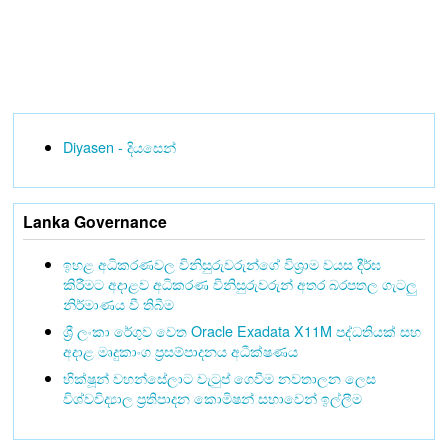
Diyasen - දියසෙන්
Lanka Governance
ඉහළ අධිකරණවල විනිසුරුවරුන්ගේ විශ්‍රාම වයස දීර්ඝ
කිරීමට අදාළව අධිකරණ විනිසුරුවරුන් අතර බරපතල ගැටලු
නිර්මාණය වී තිබීම
ශ්‍රී ලංකා රේගුව වෙත Oracle Exadata X11M පද්ධතියක් සහ
අදාළ මෘදුකාංග ප්‍රසම්පාදනය අධීක්ෂණය
භික්ෂූන් වහන්සේලාට වැටුප් ගෙවීම නවතාලන ලෙස
විශ්වවිද්‍යාල ප්‍රතිපාදන කොමිෂන් සභාවෙන් ඉල්ලීම