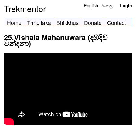
English
සිංහල
Trekmentor
Login
Home
Thripitaka
Bhikkhus
Donate
Contact
25.Vishala Mahanuwara (දඹදිව
වන්දනා)