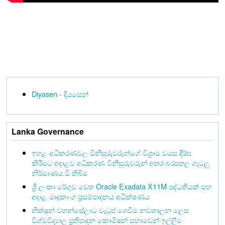
Diyasen - දියසෙන්
Lanka Governance
ඉහළ අධිකරණවල විනිසුරුවරුන්ගේ විශ්‍රාම වයස දීර්ඝ
කිරීමට අදාළව අධිකරණ විනිසුරුවරුන් අතර බරපතල ගැටලු
නිර්මාණය වී තිබීම
ශ්‍රී ලංකා රේගුව වෙත Oracle Exadata X11M පද්ධතියක් සහ
අදාළ මෘදුකාංග ප්‍රසම්පාදනය අධීක්ෂණය
භික්ෂූන් වහන්සේලාට වැටුප් ගෙවීම නවතාලන ලෙස
විශ්වවිද්‍යාල ප්‍රතිපාදන කොමිෂන් සභාවෙන් ඉල්ලීම