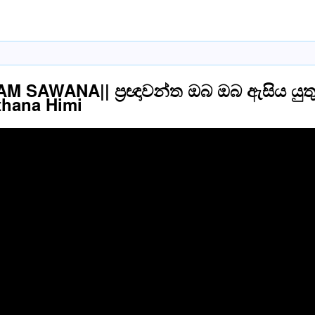
 SAWANA|| ප්‍රඥාවන්ත ඔබ ඔබ ඇසිය යුත
thana Himi