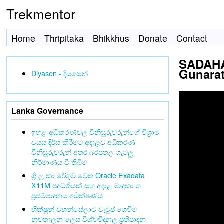
Trekmentor
Home
Thripitaka
Bhikkhus
Donate
Contact
SADAHAM
Gunara
Diyasen - දියසෙන්
Lanka Governance
ඉහළ අධිකරණවල විනිසුරුවරුන්ගේ විශ්‍රාම
වයස දීර්ඝ කිරීමට අදාළව අධිකරණ
විනිසුරුවරුන් අතර බරපතල ගැටලු
නිර්මාණය වී තිබීම
ශ්‍රී ලංකා රේගුව වෙත Oracle Exadata
X11M පද්ධතියක් සහ අදාළ මෘදුකාංග
ප්‍රසම්පාදනය අධීක්ෂණය
භික්ෂූන් වහන්සේලාට වැටුප් ගෙවීම
නවතාලන ලෙස විශ්වවිද්‍යාල ප්‍රතිපාදන