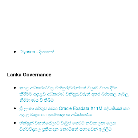
Diyasen - දියසෙන්
Lanka Governance
ඉහළ අධිකරණවල විනිසුරුවරුන්ගේ විශ්‍රාම වයස දීර්ඝ
කිරීමට අදාළව අධිකරණ විනිසුරුවරුන් අතර බරපතල ගැටලු
නිර්මාණය වී තිබීම
ශ්‍රී ලංකා රේගුව වෙත Oracle Exadata X11M පද්ධතියක් සහ
අදාළ මෘදුකාංග ප්‍රසම්පාදනය අධීක්ෂණය
භික්ෂූන් වහන්සේලාට වැටුප් ගෙවීම නවතාලන ලෙස
විශ්වවිද්‍යාල ප්‍රතිපාදන කොමිෂන් සභාවෙන් ඉල්ලීම