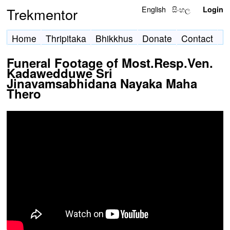
English
සිංහල
Trekmentor
Login
Home
Thripitaka
Bhikkhus
Donate
Contact
Funeral Footage of Most.Resp.Ven.
Kadawedduwe Sri
Jinavamsabhidana Nayaka Maha
Thero