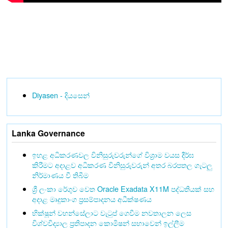
Diyasen - දියසෙන්
Lanka Governance
ඉහළ අධිකරණවල විනිසුරුවරුන්ගේ විශ්‍රාම වයස දීර්ඝ
කිරීමට අදාළව අධිකරණ විනිසුරුවරුන් අතර බරපතල ගැටලු
නිර්මාණය වී තිබීම
ශ්‍රී ලංකා රේගුව වෙත Oracle Exadata X11M පද්ධතියක් සහ
අදාළ මෘදුකාංග ප්‍රසම්පාදනය අධීක්ෂණය
භික්ෂූන් වහන්සේලාට වැටුප් ගෙවීම නවතාලන ලෙස
විශ්වවිද්‍යාල ප්‍රතිපාදන කොමිෂන් සභාවෙන් ඉල්ලීම