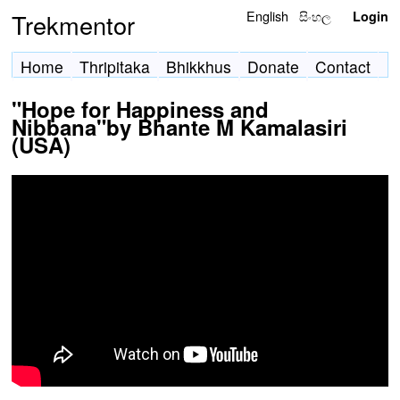
English
සිංහල
Trekmentor
Login
Home
Thripitaka
Bhikkhus
Donate
Contact
"Hope for Happiness and
Nibbana"by Bhante M Kamalasiri
(USA)