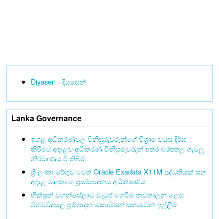
Diyasen - දියසෙන්
Lanka Governance
ඉහළ අධිකරණවල විනිසුරුවරුන්ගේ විශ්‍රාම වයස දීර්ඝ
කිරීමට අදාළව අධිකරණ විනිසුරුවරුන් අතර බරපතල ගැටලු
නිර්මාණය වී තිබීම
ශ්‍රී ලංකා රේගුව වෙත Oracle Exadata X11M පද්ධතියක් සහ
අදාළ මෘදුකාංග ප්‍රසම්පාදනය අධීක්ෂණය
භික්ෂූන් වහන්සේලාට වැටුප් ගෙවීම නවතාලන ලෙස
විශ්වවිද්‍යාල ප්‍රතිපාදන කොමිෂන් සභාවෙන් ඉල්ලීම