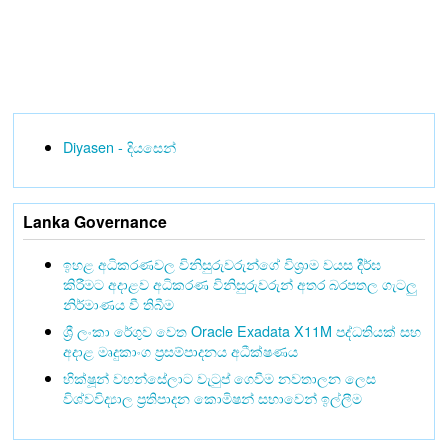
Diyasen - දියසෙන්
Lanka Governance
ඉහළ අධිකරණවල විනිසුරුවරුන්ගේ විශ්‍රාම වයස දීර්ඝ
කිරීමට අදාළව අධිකරණ විනිසුරුවරුන් අතර බරපතල ගැටලු
නිර්මාණය වී තිබීම
ශ්‍රී ලංකා රේගුව වෙත Oracle Exadata X11M පද්ධතියක් සහ
අදාළ මෘදුකාංග ප්‍රසම්පාදනය අධීක්ෂණය
භික්ෂූන් වහන්සේලාට වැටුප් ගෙවීම නවතාලන ලෙස
විශ්වවිද්‍යාල ප්‍රතිපාදන කොමිෂන් සභාවෙන් ඉල්ලීම