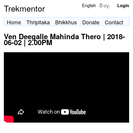
English
සිංහල
Trekmentor
Login
Home
Thripitaka
Bhikkhus
Donate
Contact
Ven Deegalle Mahinda Thero | 2018-
06-02 | 2.00PM