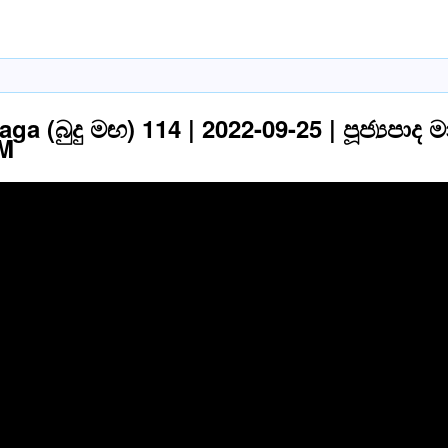
ga (බුදු මඟ) 114 | 2022-09-25 | පූජ්‍යපා
AM