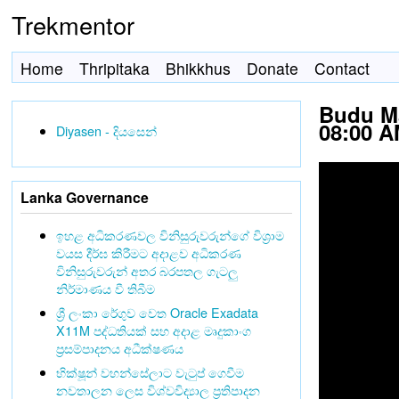
Trekmentor
Home
Thripitaka
Bhikkhus
Donate
Contact
Budu Ma
08:00 
Diyasen - දියසෙන්
Lanka Governance
ඉහළ අධිකරණවල විනිසුරුවරුන්ගේ විශ්‍රාම
වයස දීර්ඝ කිරීමට අදාළව අධිකරණ
විනිසුරුවරුන් අතර බරපතල ගැටලු
නිර්මාණය වී තිබීම
ශ්‍රී ලංකා රේගුව වෙත Oracle Exadata
X11M පද්ධතියක් සහ අදාළ මෘදුකාංග
ප්‍රසම්පාදනය අධීක්ෂණය
භික්ෂූන් වහන්සේලාට වැටුප් ගෙවීම
නවතාලන ලෙස විශ්වවිද්‍යාල ප්‍රතිපාදන