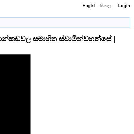
English
සිංහල
Login
ද මාන්කඩවල සමාහිත ස්වාමින්වහන්සේ |