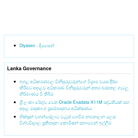
Diyasen - දියසෙන්
Lanka Governance
ඉහළ අධිකරණවල විනිසුරුවරුන්ගේ විශ්‍රාම වයස දීර්ඝ
කිරීමට අදාළව අධිකරණ විනිසුරුවරුන් අතර බරපතල ගැටලු
නිර්මාණය වී තිබීම
ශ්‍රී ලංකා රේගුව වෙත Oracle Exadata X11M පද්ධතියක් සහ
අදාළ මෘදුකාංග ප්‍රසම්පාදනය අධීක්ෂණය
භික්ෂූන් වහන්සේලාට වැටුප් ගෙවීම නවතාලන ලෙස
විශ්වවිද්‍යාල ප්‍රතිපාදන කොමිෂන් සභාවෙන් ඉල්ලීම