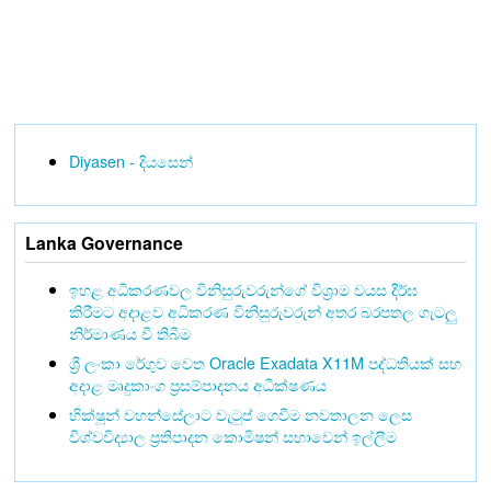
Diyasen - දියසෙන්
Lanka Governance
ඉහළ අධිකරණවල විනිසුරුවරුන්ගේ විශ්‍රාම වයස දීර්ඝ
කිරීමට අදාළව අධිකරණ විනිසුරුවරුන් අතර බරපතල ගැටලු
නිර්මාණය වී තිබීම
ශ්‍රී ලංකා රේගුව වෙත Oracle Exadata X11M පද්ධතියක් සහ
අදාළ මෘදුකාංග ප්‍රසම්පාදනය අධීක්ෂණය
භික්ෂූන් වහන්සේලාට වැටුප් ගෙවීම නවතාලන ලෙස
විශ්වවිද්‍යාල ප්‍රතිපාදන කොමිෂන් සභාවෙන් ඉල්ලීම