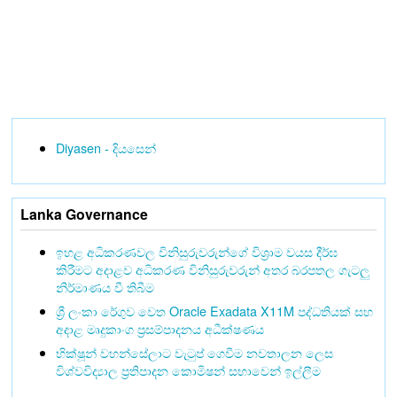
Diyasen - දියසෙන්
Lanka Governance
ඉහළ අධිකරණවල විනිසුරුවරුන්ගේ විශ්‍රාම වයස දීර්ඝ
කිරීමට අදාළව අධිකරණ විනිසුරුවරුන් අතර බරපතල ගැටලු
නිර්මාණය වී තිබීම
ශ්‍රී ලංකා රේගුව වෙත Oracle Exadata X11M පද්ධතියක් සහ
අදාළ මෘදුකාංග ප්‍රසම්පාදනය අධීක්ෂණය
භික්ෂූන් වහන්සේලාට වැටුප් ගෙවීම නවතාලන ලෙස
විශ්වවිද්‍යාල ප්‍රතිපාදන කොමිෂන් සභාවෙන් ඉල්ලීම