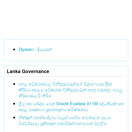
Diyasen - දියසෙන්
Lanka Governance
ඉහළ අධිකරණවල විනිසුරුවරුන්ගේ විශ්‍රාම වයස දීර්ඝ
කිරීමට අදාළව අධිකරණ විනිසුරුවරුන් අතර බරපතල ගැටලු
නිර්මාණය වී තිබීම
ශ්‍රී ලංකා රේගුව වෙත Oracle Exadata X11M පද්ධතියක් සහ
අදාළ මෘදුකාංග ප්‍රසම්පාදනය අධීක්ෂණය
භික්ෂූන් වහන්සේලාට වැටුප් ගෙවීම නවතාලන ලෙස
විශ්වවිද්‍යාල ප්‍රතිපාදන කොමිෂන් සභාවෙන් ඉල්ලීම