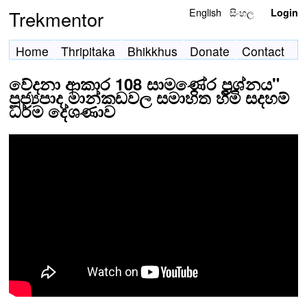
English
සිංහල
Trekmentor
Login
Home
Thripitaka
Bhikkhus
Donate
Contact
වේදනා ආකාර 108 සාමණේර ප්‍රශ්නය"
පූජ්‍යපාද මාන්කඩවල සමාහිත හිමි සදහම්
ධර්ම දේශණාව