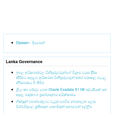
Diyasen - දියසෙන්
Lanka Governance
ඉහළ අධිකරණවල විනිසුරුවරුන්ගේ විශ්‍රාම වයස දීර්ඝ
කිරීමට අදාළව අධිකරණ විනිසුරුවරුන් අතර බරපතල ගැටලු
නිර්මාණය වී තිබීම
ශ්‍රී ලංකා රේගුව වෙත Oracle Exadata X11M පද්ධතියක් සහ
අදාළ මෘදුකාංග ප්‍රසම්පාදනය අධීක්ෂණය
භික්ෂූන් වහන්සේලාට වැටුප් ගෙවීම නවතාලන ලෙස
විශ්වවිද්‍යාල ප්‍රතිපාදන කොමිෂන් සභාවෙන් ඉල්ලීම