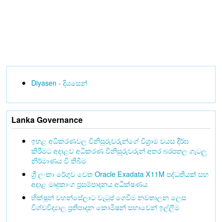
Diyasen - දියසෙන්
Lanka Governance
ඉහළ අධිකරණවල විනිසුරුවරුන්ගේ විශ්‍රාම වයස දීර්ඝ
කිරීමට අදාළව අධිකරණ විනිසුරුවරුන් අතර බරපතල ගැටලු
නිර්මාණය වී තිබීම
ශ්‍රී ලංකා රේගුව වෙත Oracle Exadata X11M පද්ධතියක් සහ
අදාළ මෘදුකාංග ප්‍රසම්පාදනය අධීක්ෂණය
භික්ෂූන් වහන්සේලාට වැටුප් ගෙවීම නවතාලන ලෙස
විශ්වවිද්‍යාල ප්‍රතිපාදන කොමිෂන් සභාවෙන් ඉල්ලීම