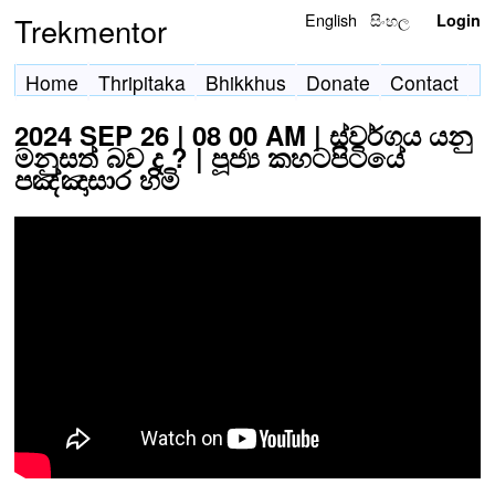
English
සිංහල
Trekmentor
Login
Home
Thripitaka
Bhikkhus
Donate
Contact
2024 SEP 26 | 08 00 AM | ස්වර්ගය යනු
මනුසත් බව ද ? | පූජ්‍ය කහටපිටියේ
පඤ්ඤාසාර හිමි