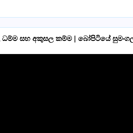
ධම්ම සහ අකුසල කම්ම | බෝපිටියේ සුමංගල