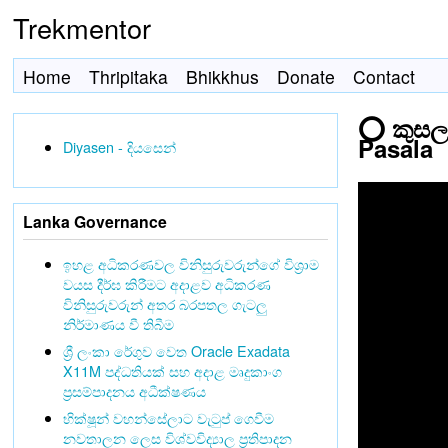
Trekmentor
Home
Thripitaka
Bhikkhus
Donate
Contact
⭕ කුසල 
Pasala
Diyasen - දියසෙන්
Lanka Governance
ඉහළ අධිකරණවල විනිසුරුවරුන්ගේ විශ්‍රාම
වයස දීර්ඝ කිරීමට අදාළව අධිකරණ
විනිසුරුවරුන් අතර බරපතල ගැටලු
නිර්මාණය වී තිබීම
ශ්‍රී ලංකා රේගුව වෙත Oracle Exadata
X11M පද්ධතියක් සහ අදාළ මෘදුකාංග
ප්‍රසම්පාදනය අධීක්ෂණය
භික්ෂූන් වහන්සේලාට වැටුප් ගෙවීම
නවතාලන ලෙස විශ්වවිද්‍යාල ප්‍රතිපාදන