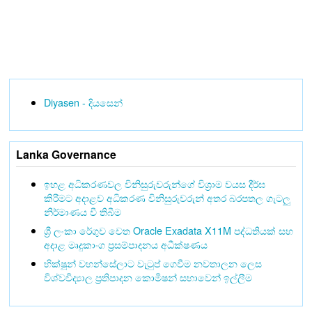
Diyasen - දියසෙන්
Lanka Governance
ඉහළ අධිකරණවල විනිසුරුවරුන්ගේ විශ්‍රාම වයස දීර්ඝ
කිරීමට අදාළව අධිකරණ විනිසුරුවරුන් අතර බරපතල ගැටලු
නිර්මාණය වී තිබීම
ශ්‍රී ලංකා රේගුව වෙත Oracle Exadata X11M පද්ධතියක් සහ
අදාළ මෘදුකාංග ප්‍රසම්පාදනය අධීක්ෂණය
භික්ෂූන් වහන්සේලාට වැටුප් ගෙවීම නවතාලන ලෙස
විශ්වවිද්‍යාල ප්‍රතිපාදන කොමිෂන් සභාවෙන් ඉල්ලීම