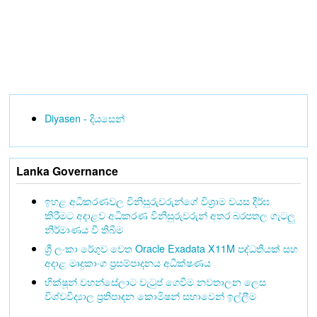
Diyasen - දියසෙන්
Lanka Governance
ඉහළ අධිකරණවල විනිසුරුවරුන්ගේ විශ්‍රාම වයස දීර්ඝ
කිරීමට අදාළව අධිකරණ විනිසුරුවරුන් අතර බරපතල ගැටලු
නිර්මාණය වී තිබීම
ශ්‍රී ලංකා රේගුව වෙත Oracle Exadata X11M පද්ධතියක් සහ
අදාළ මෘදුකාංග ප්‍රසම්පාදනය අධීක්ෂණය
භික්ෂූන් වහන්සේලාට වැටුප් ගෙවීම නවතාලන ලෙස
විශ්වවිද්‍යාල ප්‍රතිපාදන කොමිෂන් සභාවෙන් ඉල්ලීම