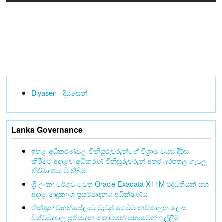
Diyasen - දියසෙන්
Lanka Governance
ඉහළ අධිකරණවල විනිසුරුවරුන්ගේ විශ්‍රාම වයස දීර්ඝ
කිරීමට අදාළව අධිකරණ විනිසුරුවරුන් අතර බරපතල ගැටලු
නිර්මාණය වී තිබීම
ශ්‍රී ලංකා රේගුව වෙත Oracle Exadata X11M පද්ධතියක් සහ
අදාළ මෘදුකාංග ප්‍රසම්පාදනය අධීක්ෂණය
භික්ෂූන් වහන්සේලාට වැටුප් ගෙවීම නවතාලන ලෙස
විශ්වවිද්‍යාල ප්‍රතිපාදන කොමිෂන් සභාවෙන් ඉල්ලීම