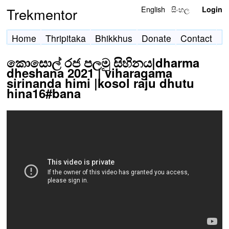
English
සිංහල
Trekmentor
Login
Home
Thripitaka
Bhikkhus
Donate
Contact
කොසොල් රජ පලමු සිහිනය|dharma
dheshana 2021 | viharagama
sirinanda himi |kosol raju dhutu
hina16#bana