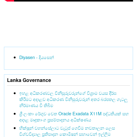
Diyasen - දියසෙන්
Lanka Governance
ඉහළ අධිකරණවල විනිසුරුවරුන්ගේ විශ්‍රාම වයස දීර්ඝ
කිරීමට අදාළව අධිකරණ විනිසුරුවරුන් අතර බරපතල ගැටලු
නිර්මාණය වී තිබීම
ශ්‍රී ලංකා රේගුව වෙත Oracle Exadata X11M පද්ධතියක් සහ
අදාළ මෘදුකාංග ප්‍රසම්පාදනය අධීක්ෂණය
භික්ෂූන් වහන්සේලාට වැටුප් ගෙවීම නවතාලන ලෙස
විශ්වවිද්‍යාල ප්‍රතිපාදන කොමිෂන් සභාවෙන් ඉල්ලීම