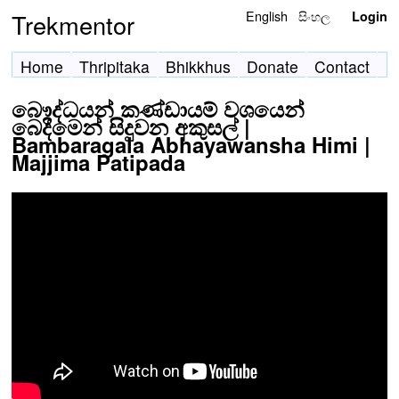
English
සිංහල
Trekmentor
Login
Home
Thripitaka
Bhikkhus
Donate
Contact
බෞද්ධයන් කණ්ඩායම් වශයෙන්
බෙදීමෙන් සිදුවන අකුසල් |
Bambaragala Abhayawansha Himi |
Majjima Patipada