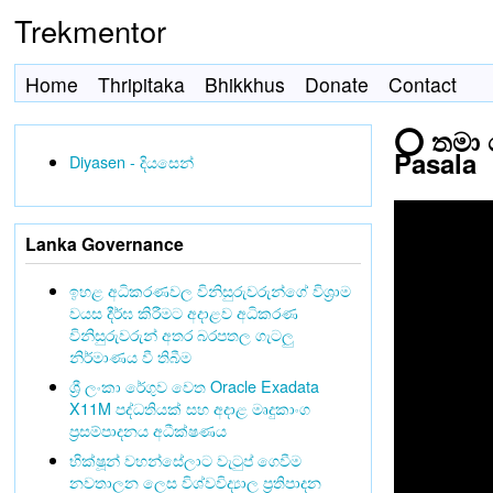
Trekmentor
Home
Thripitaka
Bhikkhus
Donate
Contact
⭕ තමා ස
Pasala
Diyasen - දියසෙන්
Lanka Governance
ඉහළ අධිකරණවල විනිසුරුවරුන්ගේ විශ්‍රාම
වයස දීර්ඝ කිරීමට අදාළව අධිකරණ
විනිසුරුවරුන් අතර බරපතල ගැටලු
නිර්මාණය වී තිබීම
ශ්‍රී ලංකා රේගුව වෙත Oracle Exadata
X11M පද්ධතියක් සහ අදාළ මෘදුකාංග
ප්‍රසම්පාදනය අධීක්ෂණය
භික්ෂූන් වහන්සේලාට වැටුප් ගෙවීම
නවතාලන ලෙස විශ්වවිද්‍යාල ප්‍රතිපාදන