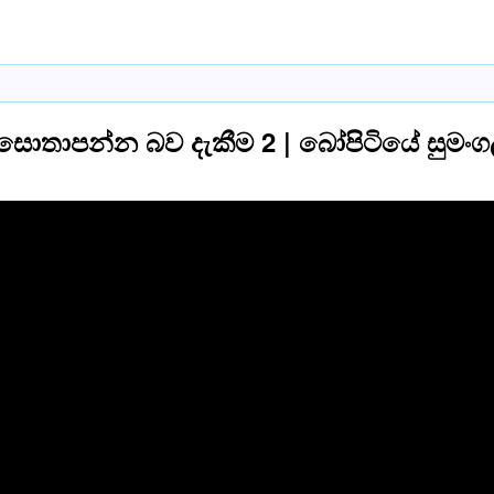
ොතාපන්න බව දැකීම 2 | බෝපිටියේ සුමංගල