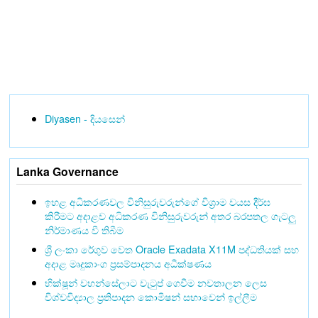
Diyasen - දියසෙන්
Lanka Governance
ඉහළ අධිකරණවල විනිසුරුවරුන්ගේ විශ්‍රාම වයස දීර්ඝ
කිරීමට අදාළව අධිකරණ විනිසුරුවරුන් අතර බරපතල ගැටලු
නිර්මාණය වී තිබීම
ශ්‍රී ලංකා රේගුව වෙත Oracle Exadata X11M පද්ධතියක් සහ
අදාළ මෘදුකාංග ප්‍රසම්පාදනය අධීක්ෂණය
භික්ෂූන් වහන්සේලාට වැටුප් ගෙවීම නවතාලන ලෙස
විශ්වවිද්‍යාල ප්‍රතිපාදන කොමිෂන් සභාවෙන් ඉල්ලීම