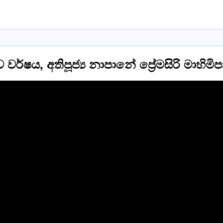
 වර්ෂය, අතිපූජ්‍ය නාපානේ ප්‍රේමසිරි මාහි