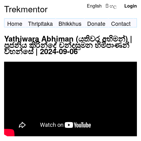
English
සිංහල
Trekmentor
Login
Home
Thripitaka
Bhikkhus
Donate
Contact
Yathiwara Abhiman (යතිවර අභිමන්) |
පූජනිය කිරින්දේ චන්දසුමන හිමිපාණන්
වහන්සේ | 2024-09-06