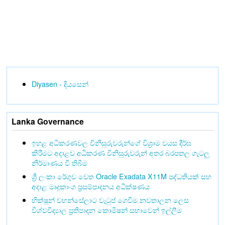
Diyasen - දියසෙන්
Lanka Governance
ඉහළ අධිකරණවල විනිසුරුවරුන්ගේ විශ්‍රාම වයස දීර්ඝ
කිරීමට අදාළව අධිකරණ විනිසුරුවරුන් අතර බරපතල ගැටලු
නිර්මාණය වී තිබීම
ශ්‍රී ලංකා රේගුව වෙත Oracle Exadata X11M පද්ධතියක් සහ
අදාළ මෘදුකාංග ප්‍රසම්පාදනය අධීක්ෂණය
භික්ෂූන් වහන්සේලාට වැටුප් ගෙවීම නවතාලන ලෙස
විශ්වවිද්‍යාල ප්‍රතිපාදන කොමිෂන් සභාවෙන් ඉල්ලීම