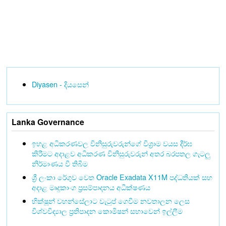
Diyasen - දියසෙන්
Lanka Governance
ඉහළ අධිකරණවල විනිසුරුවරුන්ගේ විශ්‍රාම වයස දීර්ඝ
කිරීමට අදාළව අධිකරණ විනිසුරුවරුන් අතර බරපතල ගැටලු
නිර්මාණය වී තිබීම
ශ්‍රී ලංකා රේගුව වෙත Oracle Exadata X11M පද්ධතියක් සහ
අදාළ මෘදුකාංග ප්‍රසම්පාදනය අධීක්ෂණය
භික්ෂූන් වහන්සේලාට වැටුප් ගෙවීම නවතාලන ලෙස
විශ්වවිද්‍යාල ප්‍රතිපාදන කොමිෂන් සභාවෙන් ඉල්ලීම