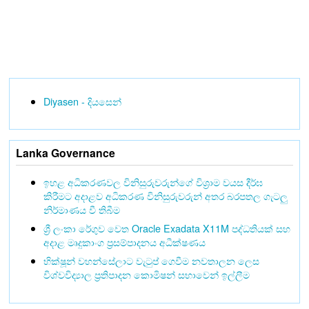
Diyasen - දියසෙන්
Lanka Governance
ඉහළ අධිකරණවල විනිසුරුවරුන්ගේ විශ්‍රාම වයස දීර්ඝ
කිරීමට අදාළව අධිකරණ විනිසුරුවරුන් අතර බරපතල ගැටලු
නිර්මාණය වී තිබීම
ශ්‍රී ලංකා රේගුව වෙත Oracle Exadata X11M පද්ධතියක් සහ
අදාළ මෘදුකාංග ප්‍රසම්පාදනය අධීක්ෂණය
භික්ෂූන් වහන්සේලාට වැටුප් ගෙවීම නවතාලන ලෙස
විශ්වවිද්‍යාල ප්‍රතිපාදන කොමිෂන් සභාවෙන් ඉල්ලීම