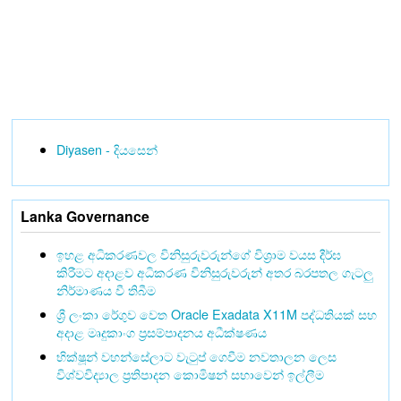
Diyasen - දියසෙන්
Lanka Governance
ඉහළ අධිකරණවල විනිසුරුවරුන්ගේ විශ්‍රාම වයස දීර්ඝ
කිරීමට අදාළව අධිකරණ විනිසුරුවරුන් අතර බරපතල ගැටලු
නිර්මාණය වී තිබීම
ශ්‍රී ලංකා රේගුව වෙත Oracle Exadata X11M පද්ධතියක් සහ
අදාළ මෘදුකාංග ප්‍රසම්පාදනය අධීක්ෂණය
භික්ෂූන් වහන්සේලාට වැටුප් ගෙවීම නවතාලන ලෙස
විශ්වවිද්‍යාල ප්‍රතිපාදන කොමිෂන් සභාවෙන් ඉල්ලීම