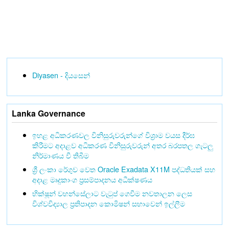
Diyasen - දියසෙන්
Lanka Governance
ඉහළ අධිකරණවල විනිසුරුවරුන්ගේ විශ්‍රාම වයස දීර්ඝ
කිරීමට අදාළව අධිකරණ විනිසුරුවරුන් අතර බරපතල ගැටලු
නිර්මාණය වී තිබීම
ශ්‍රී ලංකා රේගුව වෙත Oracle Exadata X11M පද්ධතියක් සහ
අදාළ මෘදුකාංග ප්‍රසම්පාදනය අධීක්ෂණය
භික්ෂූන් වහන්සේලාට වැටුප් ගෙවීම නවතාලන ලෙස
විශ්වවිද්‍යාල ප්‍රතිපාදන කොමිෂන් සභාවෙන් ඉල්ලීම