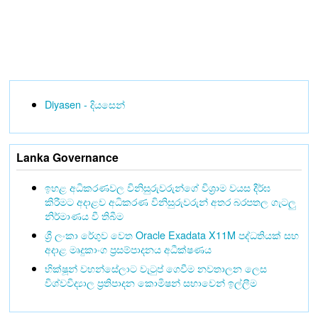
Diyasen - දියසෙන්
Lanka Governance
ඉහළ අධිකරණවල විනිසුරුවරුන්ගේ විශ්‍රාම වයස දීර්ඝ
කිරීමට අදාළව අධිකරණ විනිසුරුවරුන් අතර බරපතල ගැටලු
නිර්මාණය වී තිබීම
ශ්‍රී ලංකා රේගුව වෙත Oracle Exadata X11M පද්ධතියක් සහ
අදාළ මෘදුකාංග ප්‍රසම්පාදනය අධීක්ෂණය
භික්ෂූන් වහන්සේලාට වැටුප් ගෙවීම නවතාලන ලෙස
විශ්වවිද්‍යාල ප්‍රතිපාදන කොමිෂන් සභාවෙන් ඉල්ලීම