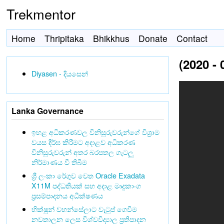
Trekmentor
Home
Thripitaka
Bhikkhus
Donate
Contact
(2020 - 
Diyasen - දියසෙන්
Lanka Governance
ඉහළ අධිකරණවල විනිසුරුවරුන්ගේ විශ්‍රාම
වයස දීර්ඝ කිරීමට අදාළව අධිකරණ
විනිසුරුවරුන් අතර බරපතල ගැටලු
නිර්මාණය වී තිබීම
ශ්‍රී ලංකා රේගුව වෙත Oracle Exadata
X11M පද්ධතියක් සහ අදාළ මෘදුකාංග
ප්‍රසම්පාදනය අධීක්ෂණය
භික්ෂූන් වහන්සේලාට වැටුප් ගෙවීම
නවතාලන ලෙස විශ්වවිද්‍යාල ප්‍රතිපාදන