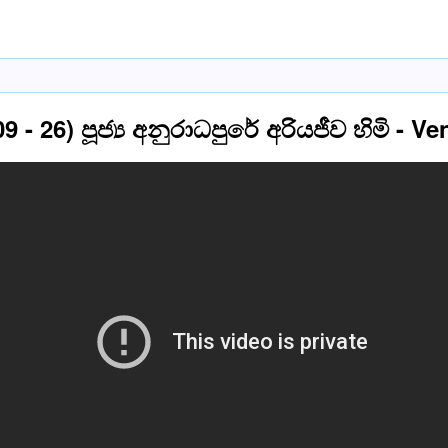
09 - 26) පූජ්‍ය අනුරාධපුරේ අරියජීව හිමි -