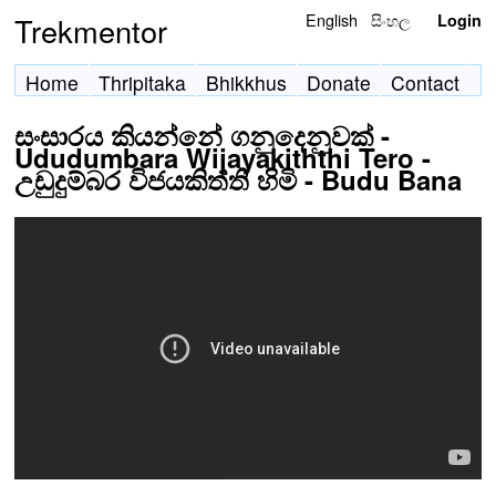
English
සිංහල
Trekmentor
Login
Home
Thripitaka
Bhikkhus
Donate
Contact
සංසාරය කියන්නේ ගනුදෙනුවක් -
Ududumbara Wijayakiththi Tero -
උඩුදුම්බර විජයකිත්ති හිමි - Budu Bana