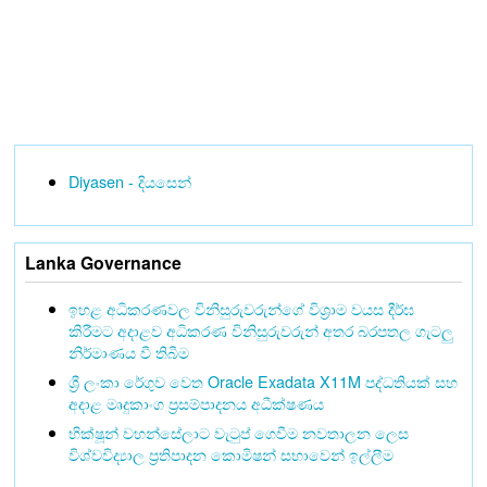
Diyasen - දියසෙන්
Lanka Governance
ඉහළ අධිකරණවල විනිසුරුවරුන්ගේ විශ්‍රාම වයස දීර්ඝ
කිරීමට අදාළව අධිකරණ විනිසුරුවරුන් අතර බරපතල ගැටලු
නිර්මාණය වී තිබීම
ශ්‍රී ලංකා රේගුව වෙත Oracle Exadata X11M පද්ධතියක් සහ
අදාළ මෘදුකාංග ප්‍රසම්පාදනය අධීක්ෂණය
භික්ෂූන් වහන්සේලාට වැටුප් ගෙවීම නවතාලන ලෙස
විශ්වවිද්‍යාල ප්‍රතිපාදන කොමිෂන් සභාවෙන් ඉල්ලීම