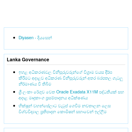
Diyasen - දියසෙන්
Lanka Governance
ඉහළ අධිකරණවල විනිසුරුවරුන්ගේ විශ්‍රාම වයස දීර්ඝ
කිරීමට අදාළව අධිකරණ විනිසුරුවරුන් අතර බරපතල ගැටලු
නිර්මාණය වී තිබීම
ශ්‍රී ලංකා රේගුව වෙත Oracle Exadata X11M පද්ධතියක් සහ
අදාළ මෘදුකාංග ප්‍රසම්පාදනය අධීක්ෂණය
භික්ෂූන් වහන්සේලාට වැටුප් ගෙවීම නවතාලන ලෙස
විශ්වවිද්‍යාල ප්‍රතිපාදන කොමිෂන් සභාවෙන් ඉල්ලීම