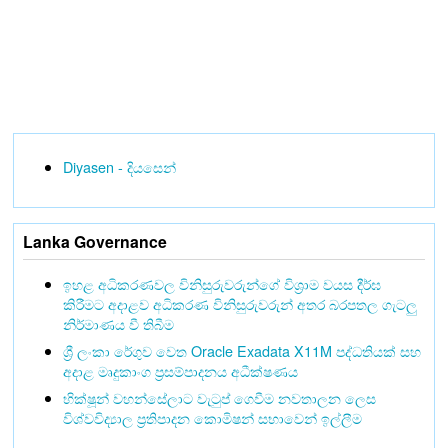
Diyasen - දියසෙන්
Lanka Governance
ඉහළ අධිකරණවල විනිසුරුවරුන්ගේ විශ්‍රාම වයස දීර්ඝ
කිරීමට අදාළව අධිකරණ විනිසුරුවරුන් අතර බරපතල ගැටලු
නිර්මාණය වී තිබීම
ශ්‍රී ලංකා රේගුව වෙත Oracle Exadata X11M පද්ධතියක් සහ
අදාළ මෘදුකාංග ප්‍රසම්පාදනය අධීක්ෂණය
භික්ෂූන් වහන්සේලාට වැටුප් ගෙවීම නවතාලන ලෙස
විශ්වවිද්‍යාල ප්‍රතිපාදන කොමිෂන් සභාවෙන් ඉල්ලීම