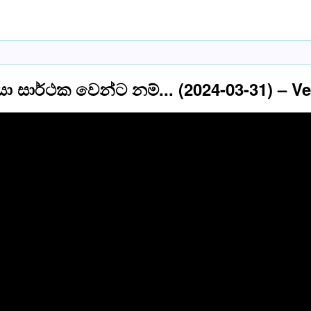
්‍රියා සාර්ථක වෙන්ට නම්... (2024-03-31) 