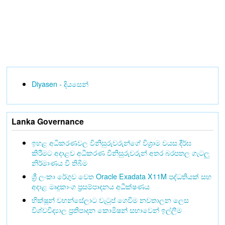
Diyasen - දියසෙන්
Lanka Governance
ඉහළ අධිකරණවල විනිසුරුවරුන්ගේ විශ්‍රාම වයස දීර්ඝ
කිරීමට අදාළව අධිකරණ විනිසුරුවරුන් අතර බරපතල ගැටලු
නිර්මාණය වී තිබීම
ශ්‍රී ලංකා රේගුව වෙත Oracle Exadata X11M පද්ධතියක් සහ
අදාළ මෘදුකාංග ප්‍රසම්පාදනය අධීක්ෂණය
භික්ෂූන් වහන්සේලාට වැටුප් ගෙවීම නවතාලන ලෙස
විශ්වවිද්‍යාල ප්‍රතිපාදන කොමිෂන් සභාවෙන් ඉල්ලීම