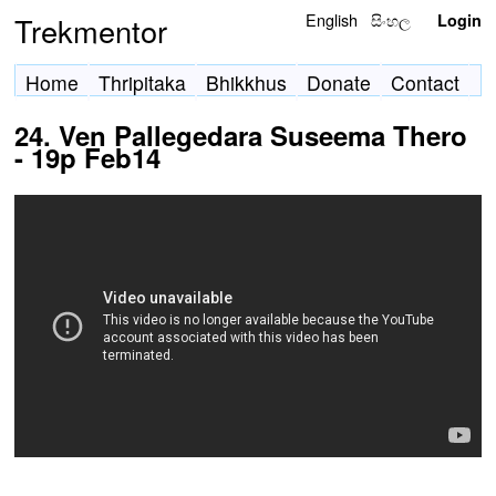
English
සිංහල
Trekmentor
Login
Home
Thripitaka
Bhikkhus
Donate
Contact
24. Ven Pallegedara Suseema Thero
- 19p Feb14