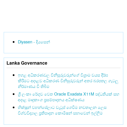
Diyasen - දියසෙන්
Lanka Governance
ඉහළ අධිකරණවල විනිසුරුවරුන්ගේ විශ්‍රාම වයස දීර්ඝ
කිරීමට අදාළව අධිකරණ විනිසුරුවරුන් අතර බරපතල ගැටලු
නිර්මාණය වී තිබීම
ශ්‍රී ලංකා රේගුව වෙත Oracle Exadata X11M පද්ධතියක් සහ
අදාළ මෘදුකාංග ප්‍රසම්පාදනය අධීක්ෂණය
භික්ෂූන් වහන්සේලාට වැටුප් ගෙවීම නවතාලන ලෙස
විශ්වවිද්‍යාල ප්‍රතිපාදන කොමිෂන් සභාවෙන් ඉල්ලීම