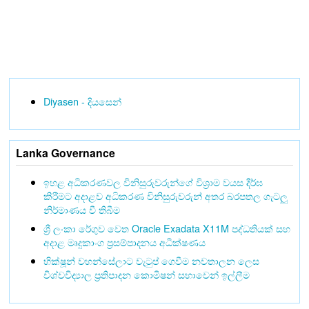
Diyasen - දියසෙන්
Lanka Governance
ඉහළ අධිකරණවල විනිසුරුවරුන්ගේ විශ්‍රාම වයස දීර්ඝ
කිරීමට අදාළව අධිකරණ විනිසුරුවරුන් අතර බරපතල ගැටලු
නිර්මාණය වී තිබීම
ශ්‍රී ලංකා රේගුව වෙත Oracle Exadata X11M පද්ධතියක් සහ
අදාළ මෘදුකාංග ප්‍රසම්පාදනය අධීක්ෂණය
භික්ෂූන් වහන්සේලාට වැටුප් ගෙවීම නවතාලන ලෙස
විශ්වවිද්‍යාල ප්‍රතිපාදන කොමිෂන් සභාවෙන් ඉල්ලීම