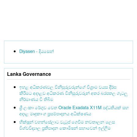
Diyasen - දියසෙන්
Lanka Governance
ඉහළ අධිකරණවල විනිසුරුවරුන්ගේ විශ්‍රාම වයස දීර්ඝ
කිරීමට අදාළව අධිකරණ විනිසුරුවරුන් අතර බරපතල ගැටලු
නිර්මාණය වී තිබීම
ශ්‍රී ලංකා රේගුව වෙත Oracle Exadata X11M පද්ධතියක් සහ
අදාළ මෘදුකාංග ප්‍රසම්පාදනය අධීක්ෂණය
භික්ෂූන් වහන්සේලාට වැටුප් ගෙවීම නවතාලන ලෙස
විශ්වවිද්‍යාල ප්‍රතිපාදන කොමිෂන් සභාවෙන් ඉල්ලීම