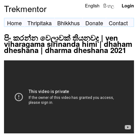
English
සිංහල
Trekmentor
Login
Home
Thripitaka
Bhikkhus
Donate
Contact
පිං කරන්න වෙලාවක් තියනවද | ven
viharagama sirinanda himi | dhaham
dheshana | dharma dheshana 2021