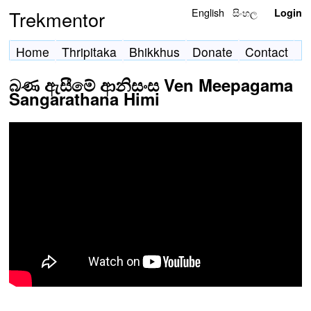
English
සිංහල
Trekmentor
Login
Home
Thripitaka
Bhikkhus
Donate
Contact
බණ ඇසීමේ ආනිසංස Ven Meepagama
Sangarathana Himi