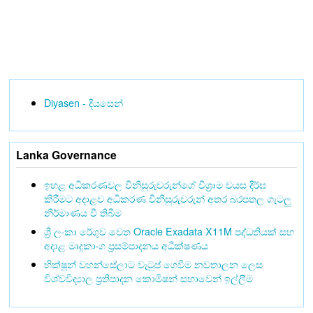
Diyasen - දියසෙන්
Lanka Governance
ඉහළ අධිකරණවල විනිසුරුවරුන්ගේ විශ්‍රාම වයස දීර්ඝ
කිරීමට අදාළව අධිකරණ විනිසුරුවරුන් අතර බරපතල ගැටලු
නිර්මාණය වී තිබීම
ශ්‍රී ලංකා රේගුව වෙත Oracle Exadata X11M පද්ධතියක් සහ
අදාළ මෘදුකාංග ප්‍රසම්පාදනය අධීක්ෂණය
භික්ෂූන් වහන්සේලාට වැටුප් ගෙවීම නවතාලන ලෙස
විශ්වවිද්‍යාල ප්‍රතිපාදන කොමිෂන් සභාවෙන් ඉල්ලීම