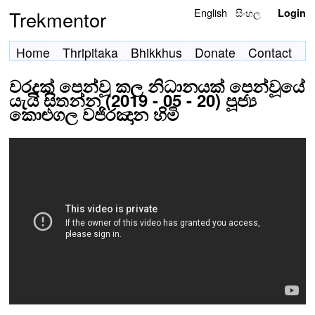
English
සිංහල
Trekmentor
Login
Home
Thripitaka
Bhikkhus
Donate
Contact
වරදක් පෙන්වූ කල නිධානයක් පෙන්වූයේ
යැයි සිතන්න (2019 - 05 - 20) පූජ්‍ය
කොළුගල වජිරඤාන හිමි