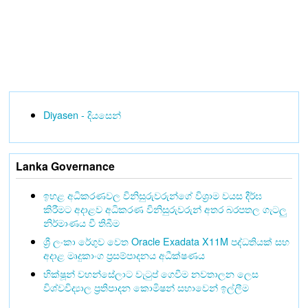
Diyasen - දියසෙන්
Lanka Governance
ඉහළ අධිකරණවල විනිසුරුවරුන්ගේ විශ්‍රාම වයස දීර්ඝ
කිරීමට අදාළව අධිකරණ විනිසුරුවරුන් අතර බරපතල ගැටලු
නිර්මාණය වී තිබීම
ශ්‍රී ලංකා රේගුව වෙත Oracle Exadata X11M පද්ධතියක් සහ
අදාළ මෘදුකාංග ප්‍රසම්පාදනය අධීක්ෂණය
භික්ෂූන් වහන්සේලාට වැටුප් ගෙවීම නවතාලන ලෙස
විශ්වවිද්‍යාල ප්‍රතිපාදන කොමිෂන් සභාවෙන් ඉල්ලීම