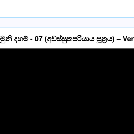
ුනි දහම් - 07 (අවස්සුතපරියාය සූත්‍රය) – 