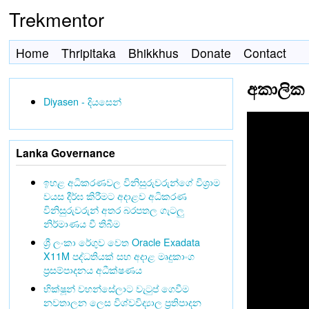
Trekmentor
Home
Thripitaka
Bhikkhus
Donate
Contact
අකාලික ම
Diyasen - දියසෙන්
Lanka Governance
ඉහළ අධිකරණවල විනිසුරුවරුන්ගේ විශ්‍රාම
වයස දීර්ඝ කිරීමට අදාළව අධිකරණ
විනිසුරුවරුන් අතර බරපතල ගැටලු
නිර්මාණය වී තිබීම
ශ්‍රී ලංකා රේගුව වෙත Oracle Exadata
X11M පද්ධතියක් සහ අදාළ මෘදුකාංග
ප්‍රසම්පාදනය අධීක්ෂණය
භික්ෂූන් වහන්සේලාට වැටුප් ගෙවීම
නවතාලන ලෙස විශ්වවිද්‍යාල ප්‍රතිපාදන