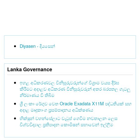
Diyasen - දියසෙන්
Lanka Governance
ඉහළ අධිකරණවල විනිසුරුවරුන්ගේ විශ්‍රාම වයස දීර්ඝ
කිරීමට අදාළව අධිකරණ විනිසුරුවරුන් අතර බරපතල ගැටලු
නිර්මාණය වී තිබීම
ශ්‍රී ලංකා රේගුව වෙත Oracle Exadata X11M පද්ධතියක් සහ
අදාළ මෘදුකාංග ප්‍රසම්පාදනය අධීක්ෂණය
භික්ෂූන් වහන්සේලාට වැටුප් ගෙවීම නවතාලන ලෙස
විශ්වවිද්‍යාල ප්‍රතිපාදන කොමිෂන් සභාවෙන් ඉල්ලීම