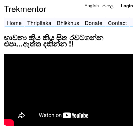
English
සිංහල
Trekmentor
Login
Home
Thripitaka
Bhikkhus
Donate
Contact
භාවනා කිය කිය සිත රවටගන්න
එපා...ඇත්ත දකින්න !!