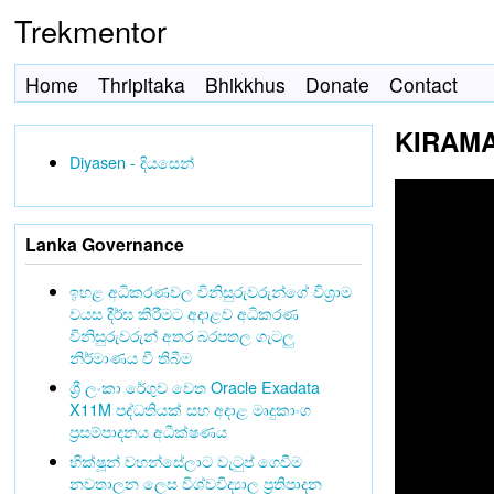
Trekmentor
Home
Thripitaka
Bhikkhus
Donate
Contact
KIRAM
Diyasen - දියසෙන්
Lanka Governance
ඉහළ අධිකරණවල විනිසුරුවරුන්ගේ විශ්‍රාම
වයස දීර්ඝ කිරීමට අදාළව අධිකරණ
විනිසුරුවරුන් අතර බරපතල ගැටලු
නිර්මාණය වී තිබීම
ශ්‍රී ලංකා රේගුව වෙත Oracle Exadata
X11M පද්ධතියක් සහ අදාළ මෘදුකාංග
ප්‍රසම්පාදනය අධීක්ෂණය
භික්ෂූන් වහන්සේලාට වැටුප් ගෙවීම
නවතාලන ලෙස විශ්වවිද්‍යාල ප්‍රතිපාදන