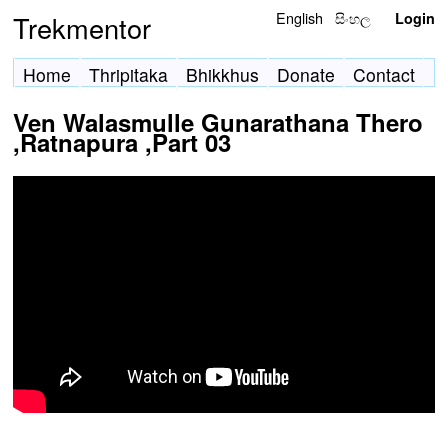
English
සිංහල
Trekmentor
Login
Home
Thripitaka
Bhikkhus
Donate
Contact
Ven Walasmulle Gunarathana Thero
,Ratnapura ,Part 03