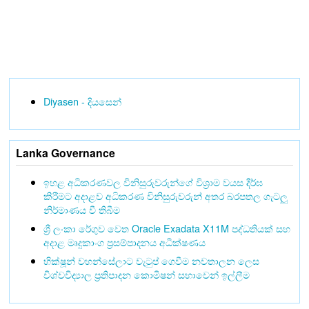
Diyasen - දියසෙන්
Lanka Governance
ඉහළ අධිකරණවල විනිසුරුවරුන්ගේ විශ්‍රාම වයස දීර්ඝ
කිරීමට අදාළව අධිකරණ විනිසුරුවරුන් අතර බරපතල ගැටලු
නිර්මාණය වී තිබීම
ශ්‍රී ලංකා රේගුව වෙත Oracle Exadata X11M පද්ධතියක් සහ
අදාළ මෘදුකාංග ප්‍රසම්පාදනය අධීක්ෂණය
භික්ෂූන් වහන්සේලාට වැටුප් ගෙවීම නවතාලන ලෙස
විශ්වවිද්‍යාල ප්‍රතිපාදන කොමිෂන් සභාවෙන් ඉල්ලීම