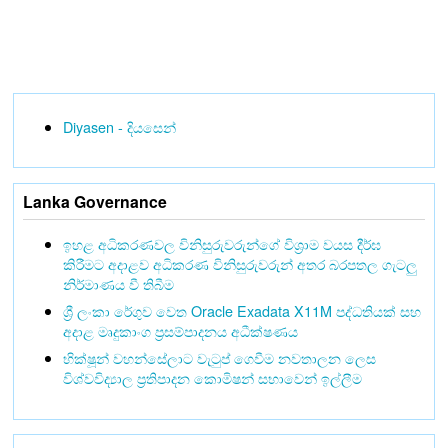
Diyasen - දියසෙන්
Lanka Governance
ඉහළ අධිකරණවල විනිසුරුවරුන්ගේ විශ්‍රාම වයස දීර්ඝ
කිරීමට අදාළව අධිකරණ විනිසුරුවරුන් අතර බරපතල ගැටලු
නිර්මාණය වී තිබීම
ශ්‍රී ලංකා රේගුව වෙත Oracle Exadata X11M පද්ධතියක් සහ
අදාළ මෘදුකාංග ප්‍රසම්පාදනය අධීක්ෂණය
භික්ෂූන් වහන්සේලාට වැටුප් ගෙවීම නවතාලන ලෙස
විශ්වවිද්‍යාල ප්‍රතිපාදන කොමිෂන් සභාවෙන් ඉල්ලීම