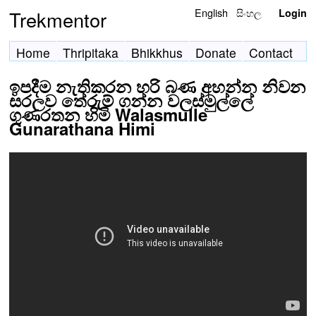
English
සිංහල
Trekmentor
Login
Home
Thripitaka
Bhikkhus
Donate
Contact
ඉපදීම නැතිකරන හරි බණ අහන්න නිවන
සරලව තේරුම් ගන්න වලස්මුල්ලේ
ගුණරතන හිමි Walasmulle
Gunarathana Himi