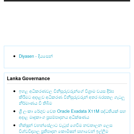
Diyasen - දියසෙන්
Lanka Governance
ඉහළ අධිකරණවල විනිසුරුවරුන්ගේ විශ්‍රාම වයස දීර්ඝ
කිරීමට අදාළව අධිකරණ විනිසුරුවරුන් අතර බරපතල ගැටලු
නිර්මාණය වී තිබීම
ශ්‍රී ලංකා රේගුව වෙත Oracle Exadata X11M පද්ධතියක් සහ
අදාළ මෘදුකාංග ප්‍රසම්පාදනය අධීක්ෂණය
භික්ෂූන් වහන්සේලාට වැටුප් ගෙවීම නවතාලන ලෙස
විශ්වවිද්‍යාල ප්‍රතිපාදන කොමිෂන් සභාවෙන් ඉල්ලීම