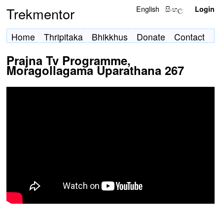
English
සිංහල
Trekmentor
Login
Home
Thripitaka
Bhikkhus
Donate
Contact
Prajna Tv Programme,
Moragollagama Uparathana 267