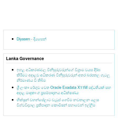
Diyasen - දියසෙන්
Lanka Governance
ඉහළ අධිකරණවල විනිසුරුවරුන්ගේ විශ්‍රාම වයස දීර්ඝ
කිරීමට අදාළව අධිකරණ විනිසුරුවරුන් අතර බරපතල ගැටලු
නිර්මාණය වී තිබීම
ශ්‍රී ලංකා රේගුව වෙත Oracle Exadata X11M පද්ධතියක් සහ
අදාළ මෘදුකාංග ප්‍රසම්පාදනය අධීක්ෂණය
භික්ෂූන් වහන්සේලාට වැටුප් ගෙවීම නවතාලන ලෙස
විශ්වවිද්‍යාල ප්‍රතිපාදන කොමිෂන් සභාවෙන් ඉල්ලීම