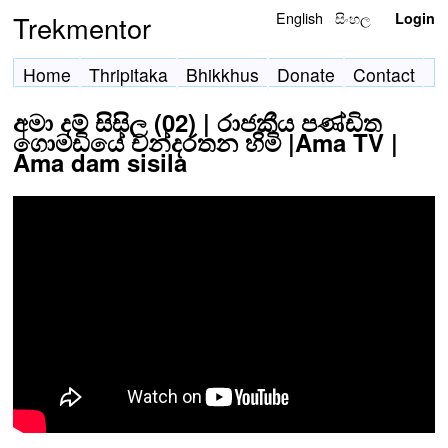
English
සිංහල
Trekmentor
Login
Home
Thripitaka
Bhikkhus
Donate
Contact
අමා දම් සිසිල (02) | රාජකීය පණ්ඩිත
ගොමඩියේ චන්දරතන හිමි |Ama TV |
Ama dam sisila