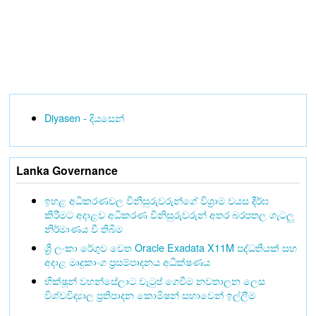
Diyasen - දියසෙන්
Lanka Governance
ඉහළ අධිකරණවල විනිසුරුවරුන්ගේ විශ්‍රාම වයස දීර්ඝ
කිරීමට අදාළව අධිකරණ විනිසුරුවරුන් අතර බරපතල ගැටලු
නිර්මාණය වී තිබීම
ශ්‍රී ලංකා රේගුව වෙත Oracle Exadata X11M පද්ධතියක් සහ
අදාළ මෘදුකාංග ප්‍රසම්පාදනය අධීක්ෂණය
භික්ෂූන් වහන්සේලාට වැටුප් ගෙවීම නවතාලන ලෙස
විශ්වවිද්‍යාල ප්‍රතිපාදන කොමිෂන් සභාවෙන් ඉල්ලීම