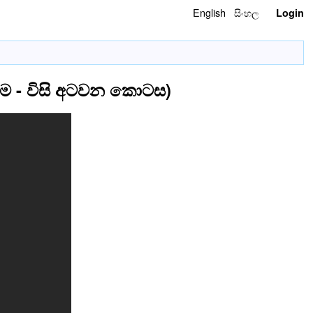
English
සිංහල
Login
වම - විසි අටවන කොටස)