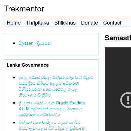
Trekmentor
Home
Thripitaka
Bhikkhus
Donate
Contact
Samasth
Diyasen - දියසෙන්
Lanka Governance
ඉහළ අධිකරණවල විනිසුරුවරුන්ගේ විශ්‍රාම
වයස දීර්ඝ කිරීමට අදාළව අධිකරණ
විනිසුරුවරුන් අතර බරපතල ගැටලු
නිර්මාණය වී තිබීම
ශ්‍රී ලංකා රේගුව වෙත Oracle Exadata
X11M පද්ධතියක් සහ අදාළ මෘදුකාංග
ප්‍රසම්පාදනය අධීක්ෂණය
භික්ෂූන් වහන්සේලාට වැටුප් ගෙවීම
නවතාලන ලෙස විශ්වවිද්‍යාල ප්‍රතිපාදන